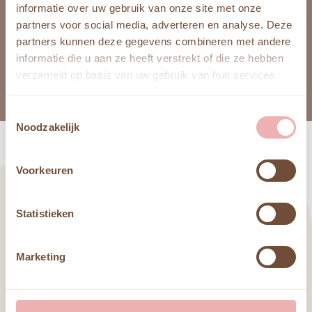
informatie over uw gebruik van onze site met onze
partners voor social media, adverteren en analyse. Deze
partners kunnen deze gegevens combineren met andere
informatie die u aan ze heeft verstrekt of die ze hebben
verzameld op basis van uw gebruik van hun services.
Toestemmingsselectie
Noodzakelijk
Voorkeuren
Ervaring en Expertise
Statistieken
Ons team bestaat uit gekwalificeerde en
Marketing
getalenteerde topstylisten die gepassioneerd
zijn over hun vak. We blijven op de hoogte van
de nieuwste trends en technieken in de