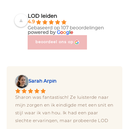
LOD leiden
4.9
Gebaseerd op 107 beoordelingen
powered by
G
o
o
g
l
e
beoordeel ons op
Sarah Arpin
Sharon was fantastisch! Ze luisterde naar 
mijn zorgen en ik eindigde met een snit en 
stijl waar ik van hou. Ik had een paar 
slechte ervaringen, maar probeerde LOD 
op aanbeveling van een vriend en ik ben 